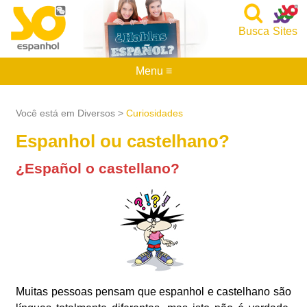
Busca
Sites
Menu ≡
Você está em Diversos >
Curiosidades
Espanhol ou castelhano?
¿Español o castellano?
Muitas pessoas pensam que espanhol e castelhano são