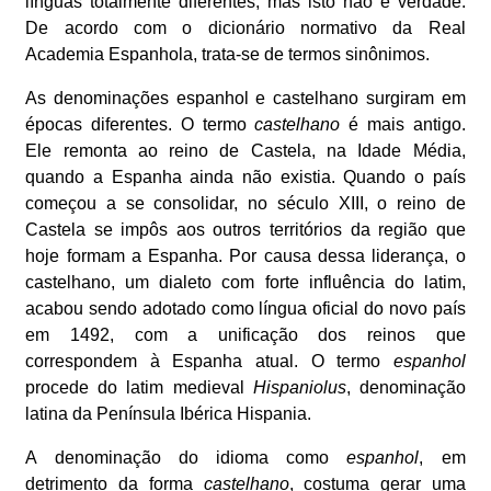
línguas totalmente diferentes, mas isto não é verdade.
De acordo com o dicionário normativo da Real
Academia Espanhola, trata-se de termos sinônimos.
As denominações espanhol e castelhano surgiram em
épocas diferentes. O termo
castelhano
é mais antigo.
Ele remonta ao reino de Castela, na Idade Média,
quando a Espanha ainda não existia. Quando o país
começou a se consolidar, no século XIII, o reino de
Castela se impôs aos outros territórios da região que
hoje formam a Espanha. Por causa dessa liderança, o
castelhano, um dialeto com forte influência do latim,
acabou sendo adotado como língua oficial do novo país
em 1492, com a unificação dos reinos que
correspondem à Espanha atual. O termo
espanhol
procede do latim medieval
Hispaniolus
, denominação
latina da Península Ibérica Hispania.
A denominação do idioma como
espanhol
, em
detrimento da forma
castelhano
, costuma gerar uma