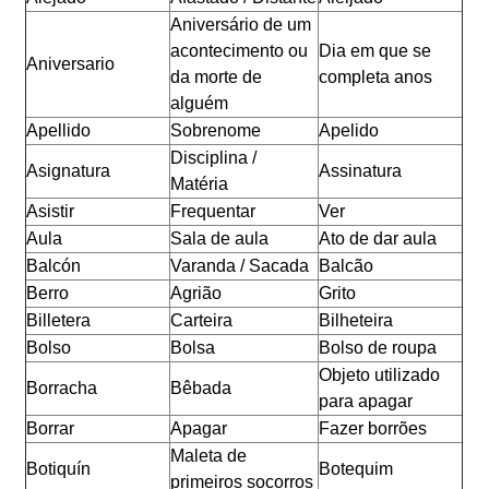
Aniversário de um
acontecimento ou
Dia em que se
Aniversario
da morte de
completa anos
alguém
Apellido
Sobrenome
Apelido
Disciplina /
Asignatura
Assinatura
Matéria
Asistir
Frequentar
Ver
Aula
Sala de aula
Ato de dar aula
Balcón
Varanda / Sacada
Balcão
Berro
Agrião
Grito
Billetera
Carteira
Bilheteira
Bolso
Bolsa
Bolso de roupa
Objeto utilizado
Borracha
Bêbada
para apagar
Borrar
Apagar
Fazer borrões
Maleta de
Botiquín
Botequim
primeiros socorros