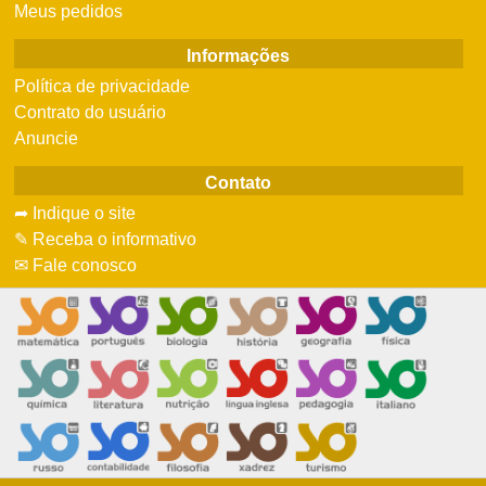
Meus pedidos
Informações
Política de privacidade
Contrato do usuário
Anuncie
Contato
➦ Indique o site
✎ Receba o informativo
✉ Fale conosco