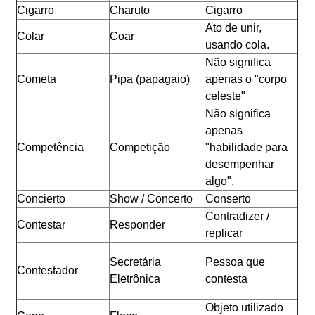
Cigarro
Charuto
Cigarro
Ato de unir,
Colar
Coar
usando cola.
Não significa
Cometa
Pipa (papagaio)
apenas o "corpo
celeste"
Não significa
apenas
Competência
Competição
"habilidade para
desempenhar
algo".
Concierto
Show / Concerto
Conserto
Contradizer /
Contestar
Responder
replicar
Secretária
Pessoa que
Contestador
Eletrônica
contesta
Objeto utilizado