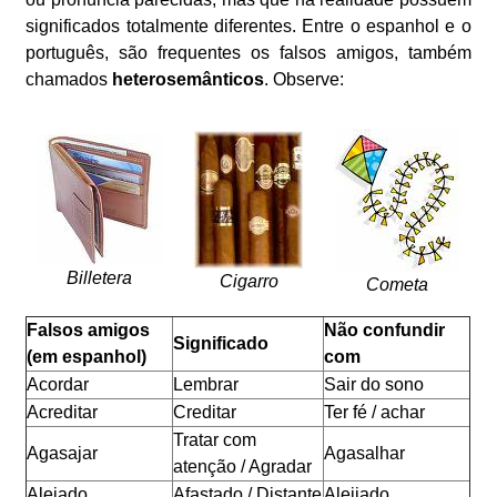
significados totalmente diferentes. Entre o espanhol e o
português, são frequentes os falsos amigos, também
chamados
heterosemânticos
. Observe:
Billetera
Cigarro
Cometa
Falsos amigos
Não confundir
Significado
(em espanhol)
com
Acordar
Lembrar
Sair do sono
Acreditar
Creditar
Ter fé / achar
Tratar com
Agasajar
Agasalhar
atenção / Agradar
Alejado
Afastado / Distante
Aleijado