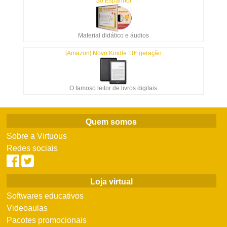
Só Espanhol
Material didático e áudios
[Amazon] Novo Kindle 10ª geração
O famoso leitor de livros digitais
Quem somos
Sobre a Virtuous
Redes sociais
Loja virtual
Softwares educativos
Videoaulas
Pacotes promocionais