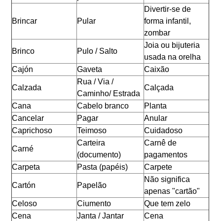
Divertir-se de
Brincar
Pular
forma infantil,
zombar
Joia ou bijuteria
Brinco
Pulo / Salto
usada na orelha
Cajón
Gaveta
Caixão
Rua / Via /
Calzada
Calçada
Caminho/ Estrada
Cana
Cabelo branco
Planta
Cancelar
Pagar
Anular
Caprichoso
Teimoso
Cuidadoso
Carteira
Carnê de
Carné
(documento)
pagamentos
Carpeta
Pasta (papéis)
Carpete
Não significa
Cartón
Papelão
apenas "cartão"
Celoso
Ciumento
Que tem zelo
Cena
Janta / Jantar
Cena