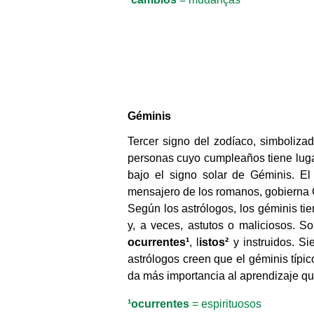
Géminis
Tercer signo del zodíaco, simboliza
personas cuyo cumpleaños tiene luga
bajo el signo solar de Géminis. El
mensajero de los romanos, gobierna 
Según los astrólogos, los géminis tie
y, a veces, astutos o maliciosos. S
ocurrentes¹
, l
istos²
y instruidos. Si
astrólogos creen que el géminis típi
da más importancia al aprendizaje qu
¹ocurrentes
= espirituosos