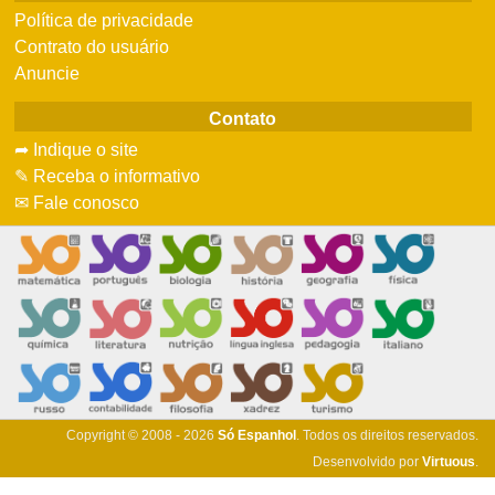
Política de privacidade
Contrato do usuário
Anuncie
Contato
➦ Indique o site
✎ Receba o informativo
✉ Fale conosco
Copyright © 2008 - 2026
Só Espanhol
. Todos os direitos reservados.
Desenvolvido por
Virtuous
.