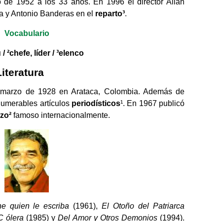
o de 1952 a los 33 años. En 1996 el director Allan
na y Antonio Banderas en el
reparto³
.
Vocabulario
 /
²chefe, líder /
³elenco
iteratura
e marzo de 1928 en Arataca, Colombia. Además de
nnumerables artículos
periodísticos
¹. En 1967 publicó
izo²
famoso internacionalmente.
ne quien le escriba
(1961),
El Otoño del Patriarca
C ólera
(1985) y
Del Amor y Otros Demonios
(1994).