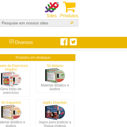
Sites
Produtos
Diversos
Produtos em destaque
ador de Exercícios
Só Italiano
(Inglês)
Material didático e
Gera listas de
áudios
exercícios
Só Espanhol
Inglês Divertido
terial didático e
Jogos para praticar a
áudios
língua inglesa