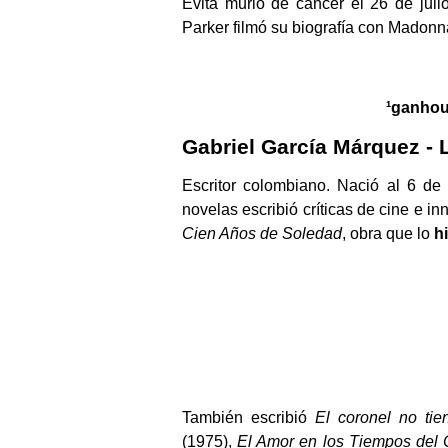
Evita murió de cáncer el 26 de juli
Parker filmó su biografía con Madon
¹ganhou
Gabriel García Márquez - L
Escritor colombiano. Nació al 6 d
novelas escribió críticas de cine e i
Cien Años de Soledad
, obra que lo
h
También escribió
El coronel no tie
(1975),
El Amor en los Tiempos del 