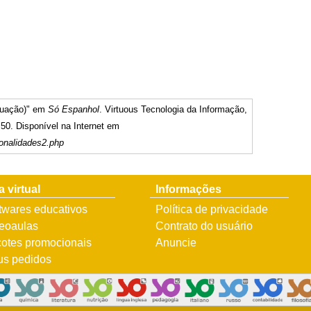
inuação)" em
Só Espanhol
. Virtuous Tecnologia da Informação,
50. Disponível na Internet em
onalidades2.php
a virtual
Informações
twares educativos
Política de privacidade
eoaulas
Contrato do usuário
otes promocionais
Anuncie
s pedidos