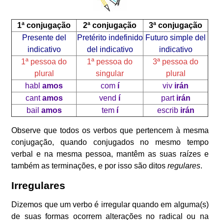
1ª conjugação
2ª conjugação
3ª conjugação
Presente del
Pretérito indefinido
Futuro simple del
indicativo
del indicativo
indicativo
1ª pessoa do
1ª pessoa do
3ª pessoa do
plural
singular
plural
habl
amos
com
í
viv
irán
cant
amos
vend
í
part
irán
bail
amos
tem
í
escrib
irán
Observe que todos os verbos que pertencem à mesma
conjugação, quando conjugados no mesmo tempo
verbal e na mesma pessoa, mantêm as suas raízes e
também as terminações, e por isso são ditos
regulares
.
Irregulares
Dizemos que um verbo é irregular quando em alguma(s)
de suas formas ocorrem alterações no radical ou na