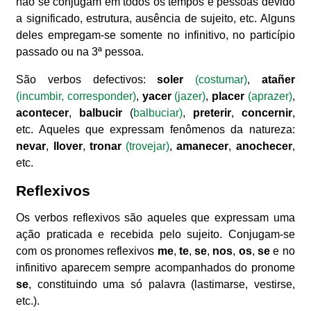
não se conjugam em todos os tempos e pessoas devido
a significado, estrutura, ausência de sujeito, etc. Alguns
deles empregam-se somente no infinitivo, no particípio
passado ou na 3ª pessoa.
São verbos defectivos:
soler
(costumar)
,
atañer
(incumbir, corresponder)
,
yacer
(jazer)
,
placer
(aprazer)
,
acontecer
,
balbucir
(
balbuciar)
,
preterir
,
concernir
,
etc. Aqueles que expressam fenômenos da natureza:
nevar
,
llover
,
tronar
(trovejar)
,
amanecer
,
anochecer
,
etc.
Reflexivos
Os verbos reflexivos são aqueles que expressam uma
ação praticada e recebida pelo sujeito. Conjugam-se
com os pronomes reflexivos
me
,
te
,
se
,
nos
,
os
,
se
e no
infinitivo aparecem sempre acompanhados do pronome
se
, constituindo uma só palavra (lastimarse, vestirse,
etc.).