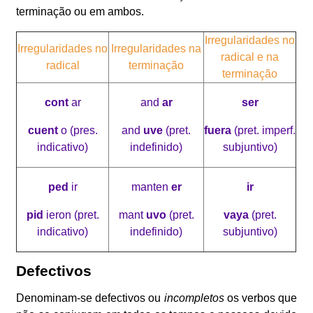
terminação ou em ambos.
Irregularidades no
Irregularidades no
Irregularidades na
radical e na
radical
terminação
terminação
cont
ar
and
ar
ser
cuent
o (pres.
and
uve
(pret.
fuera
(pret. imperf.
indicativo)
indefinido)
subjuntivo)
ped
ir
manten
er
ir
pid
ieron (pret.
mant
uvo
(pret.
vaya
(pret.
indicativo)
indefinido)
subjuntivo)
Defectivos
Denominam-se defectivos ou
incompletos
os verbos que