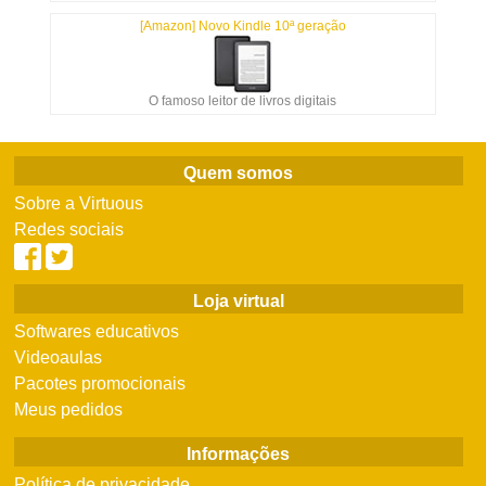
[Amazon] Novo Kindle 10ª geração
O famoso leitor de livros digitais
Quem somos
Sobre a Virtuous
Redes sociais
Loja virtual
Softwares educativos
Videoaulas
Pacotes promocionais
Meus pedidos
Informações
Política de privacidade