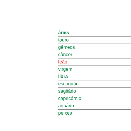
áries
touro
gêmeos
câncer
leão
virgem
libra
escorpião
sagitário
capricórnio
aquário
peixes