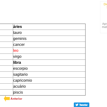
Di
Apr
áries
mat
tauro
geminis
cancer
leo
virgo
libra
escorpio
sagitario
capricornio
acuário
piscis