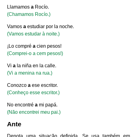
Llamamos
a
Rocío.
(Chamamos Rocío.)
Vamos
a
estudiar por la noche.
(Vamos estudar à noite.)
¡Lo compré
a
cien pesos!
(Comprei-o a cem pesos!)
Vi
a
la niña en la calle.
(Vi a menina na rua.)
Conozco
a
ese escritor.
(Conheço esse escritor.)
No encontré
a
mi papá.
(Não encontrei meu pai.)
Ante
Denota uma situação definida. Se usa também em