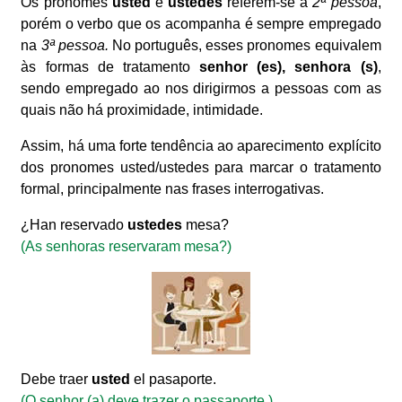
Os pronomes
usted
e
ustedes
referem-se a
2ª pessoa
,
porém o verbo que os acompanha é sempre empregado
na
3ª pessoa.
No português, esses pronomes equivalem
às formas de tratamento
senhor (es), senhora (s)
,
sendo empregado ao nos dirigirmos a pessoas com as
quais não há proximidade, intimidade.
Assim, há uma forte tendência ao aparecimento explícito
dos pronomes usted/ustedes para marcar o tratamento
formal, principalmente nas frases interrogativas.
¿Han reservado
ustedes
mesa?
(As senhoras reservaram mesa?)
Debe traer
usted
el pasaporte.
(O senhor (a) deve trazer o passaporte.)