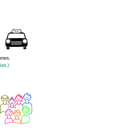
ones.
ias.)