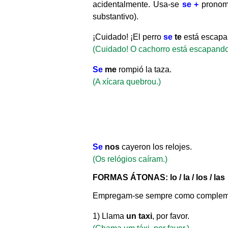
acidentalmente. Usa-se
se +
pronom
substantivo).
¡Cuidado! ¡El perro
se
te
está escapa
(Cuidado! O cachorro está escapando
Se
me
rompió la taza.
(A xícara quebrou.)
Se
nos
cayeron los relojes.
(Os relógios caíram.)
FORMAS ÁTONAS:
lo / la / los / las
Empregam-se sempre como comple
1) Llama
un taxi
, por favor.