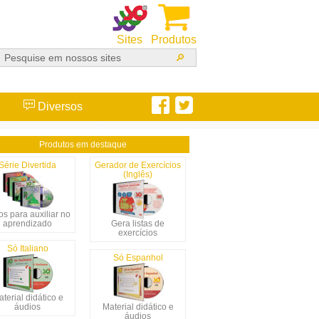
Sites
Produtos
Diversos
Produtos em destaque
Série Divertida
Gerador de Exercícios
(Inglês)
s para auxiliar no
aprendizado
Gera listas de
exercícios
Só Italiano
Só Espanhol
terial didático e
áudios
Material didático e
áudios