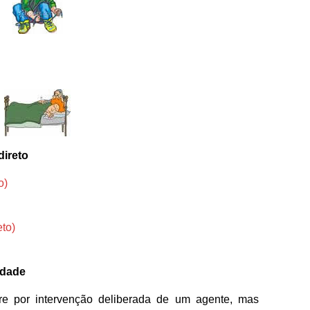
direto
o)
eto)
edade
re por intervenção deliberada de um agente, mas