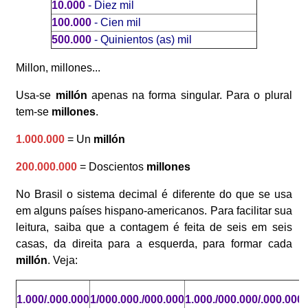
10.000
- Diez mil
100.000
- Cien mil
500.000
- Quinientos (as) mil
Millon, millones...
Usa-se
millón
apenas na forma singular. Para o plural
tem-se
millones
.
1.000.000
= Un
millón
200.000.000
= Doscientos
millones
No Brasil o sistema decimal é diferente do que se usa
em alguns países hispano-americanos. Para facilitar sua
leitura, saiba que a contagem é feita de seis em seis
casas, da direita para a esquerda, para formar cada
millón
. Veja:
1.000/.000.000
1/000.000./000.000
1.000./000.000/.000.000