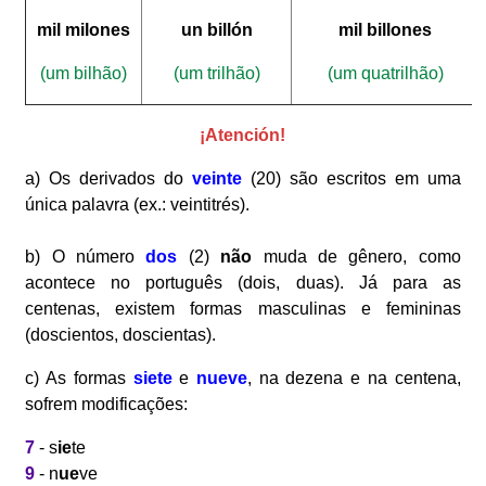
mil milones
un billón
mil billones
(um bilhão)
(um trilhão)
(um quatrilhão)
¡Atención!
a) Os derivados do
veinte
(20) são escritos em uma
única palavra (ex.: veintitrés).
b) O número
dos
(2)
não
muda de gênero, como
acontece no português (dois, duas). Já para as
centenas, existem formas masculinas e femininas
(doscientos, doscientas).
c) As formas
siete
e
nueve
, na dezena e na centena,
sofrem modificações:
7
- s
ie
te
9
- n
ue
ve