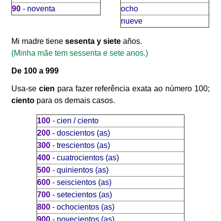
90
- noventa
ocho
nueve
Mi madre tiene
sesenta y siete
años.
(Minha mãe tem sessenta e sete anos.)
De 100 a 999
Usa-se
cien
para fazer referência exata ao número 100;
ciento
para os demais casos.
100
- cien / ciento
200
- doscientos (as)
300
- trescientos (as)
400
- cuatrocientos (as)
500
- quinientos (as)
600
- seiscientos (as)
700
- setecientos (as)
800
- ochocientos (as)
900
- novecientos (as)