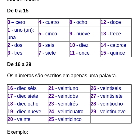
De 0 a 15
0
– cero
4
- cuatro
8
- ocho
12
- doce
1
- uno (un);
5
- cinco
9
- nueve
13
- trece
una
2
- dos
6
- seis
10
- diez
14
- catorce
3
- tres
7
- siete
11
- once
15
- quince
De 16 a 29
Os números são escritos em apenas uma palavra.
16
- dieciséis
21
- veintiuno
26
- veintiséis
17
- diecisiete
22
- veintidós
27
- veintisiete
18
- dieciocho
23
- veintitrés
28
- veintiocho
19
- diecinueve
24
- veinticuatro
29
- veintinueve
20
- veinte
25
- veinticinco
Exemplo: