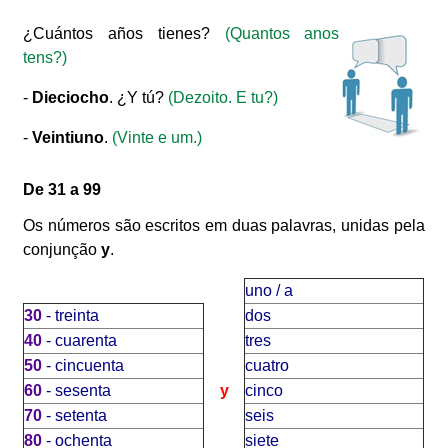
¿Cuántos años tienes?
(Quantos anos
tens?)
-
Dieciocho
. ¿Y tú?
(Dezoito. E tu?)
-
Veintiuno
.
(Vinte e um.)
De 31 a 99
Os números são escritos em duas palavras, unidas pela
conjunção
y
.
uno / a
30
- treinta
dos
40
- cuarenta
tres
50
- cincuenta
cuatro
60
- sesenta
y
cinco
70
- setenta
seis
80
- ochenta
siete