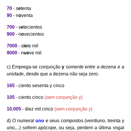
70
- s
e
tenta
90
- n
o
venta
700
- s
e
tecientos
900
- n
o
vecientos
7000
- s
ie
te mil
9000
- n
ue
ve mil
c) Emprega-se conjunção
y
somente entre a dezena e a
unidade
, desde que a dezena não seja zero.
165
- ciento sesenta y cinco
105
- ciento cinco
(sem conjunção y)
10.005
- diez mil cinco
(sem conjunção y)
d) O numeral
uno
e seus compostos (veintiuno, treinta y
uno,...) sofrem apócope, ou seja, perdem a última vogal